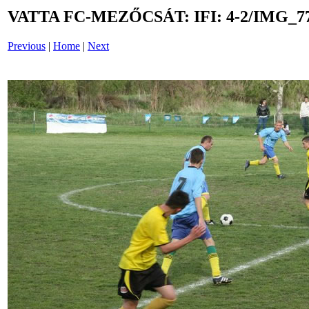
VATTA FC-MEZŐCSÁT: IFI: 4-2/IMG_7
Previous
|
Home
|
Next