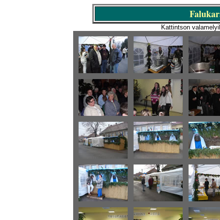
Falukar
Kattintson valamelyi