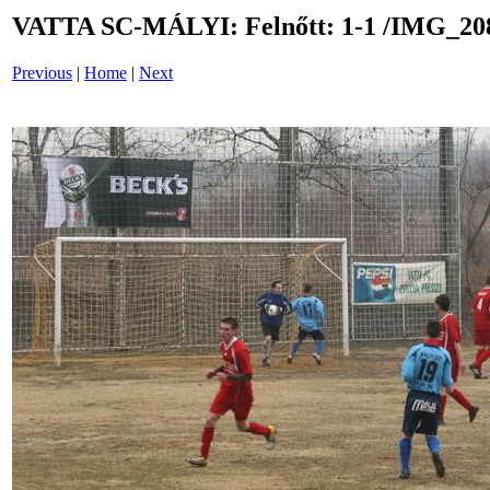
VATTA SC-MÁLYI: Felnőtt: 1-1 /IMG_20
Previous
|
Home
|
Next