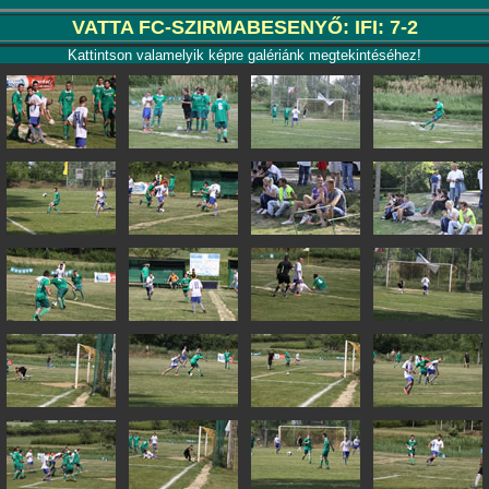
VATTA FC-SZIRMABESENYŐ: IFI: 7-2
Kattintson valamelyik képre galériánk megtekintéséhez!