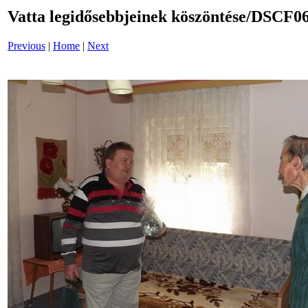
Vatta legidősebbjeinek köszöntése/DSCF
Previous
|
Home
|
Next