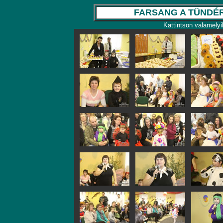
FARSANG A TÜNDÉR
Kattintson valamelyi