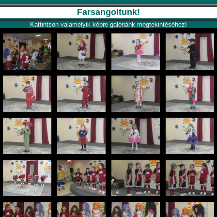
Farsangoltunk!
Kattintson valamelyik képre galériánk megtekintéséhez!