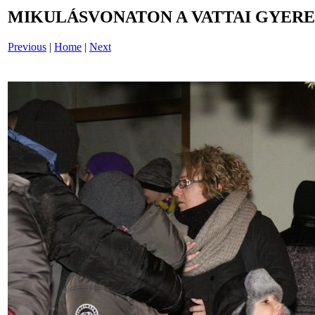
MIKULÁSVONATON A VATTAI GYERE
Previous
|
Home
|
Next