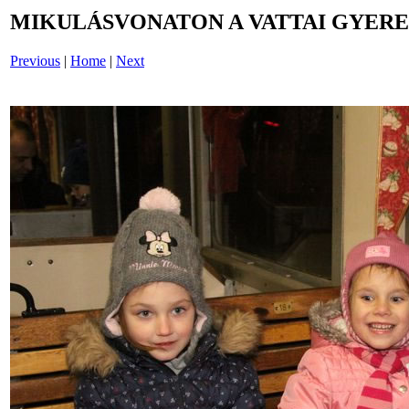
MIKULÁSVONATON A VATTAI GYERE
Previous
|
Home
|
Next