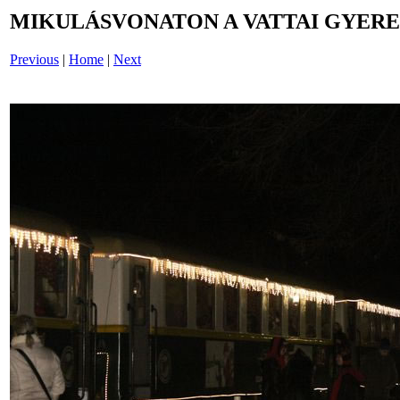
MIKULÁSVONATON A VATTAI GYERE
Previous
|
Home
|
Next