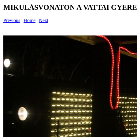
MIKULÁSVONATON A VATTAI GYERE
Previous
|
Home
|
Next