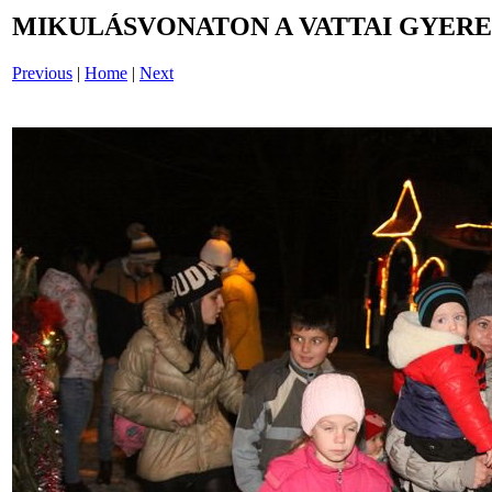
MIKULÁSVONATON A VATTAI GYERE
Previous
|
Home
|
Next