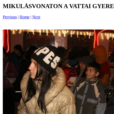
MIKULÁSVONATON A VATTAI GYERE
Previous
|
Home
|
Next