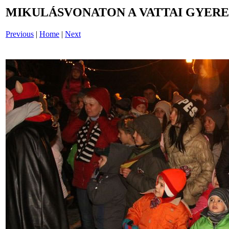
MIKULÁSVONATON A VATTAI GYERE
Previous
|
Home
|
Next