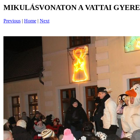
MIKULÁSVONATON A VATTAI GYERE
Previous
|
Home
|
Next