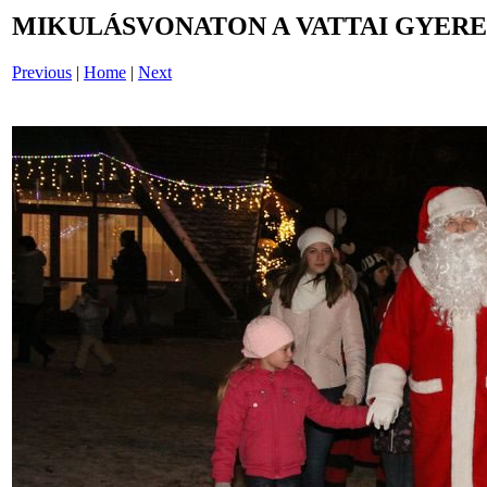
MIKULÁSVONATON A VATTAI GYERE
Previous
|
Home
|
Next