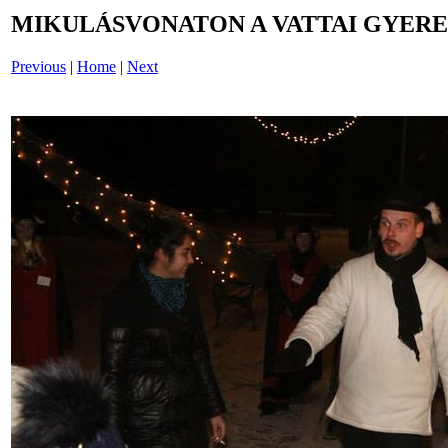
MIKULÁSVONATON A VATTAI GYERE
Previous
|
Home
|
Next