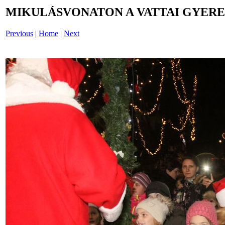
MIKULÁSVONATON A VATTAI GYERE
Previous
|
Home
|
Next