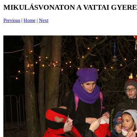
MIKULÁSVONATON A VATTAI GYERE
Previous
|
Home
|
Next