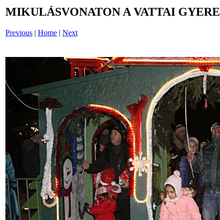
MIKULÁSVONATON A VATTAI GYEREK
Previous
|
Home
|
Next