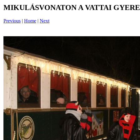
MIKULÁSVONATON A VATTAI GYERE
Previous
|
Home
|
Next