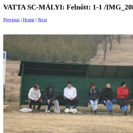
VATTA SC-MÁLYI: Felnőtt: 1-1 /IMG_20
Previous
|
Home
|
Next