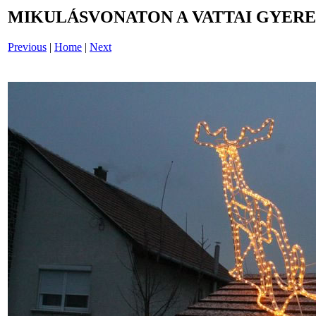
MIKULÁSVONATON A VATTAI GYERE
Previous
|
Home
|
Next