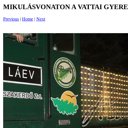
MIKULÁSVONATON A VATTAI GYERE
Previous
|
Home
|
Next