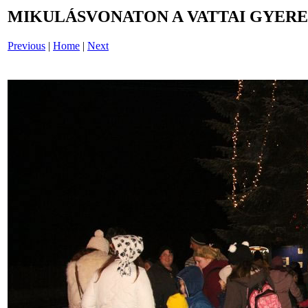
MIKULÁSVONATON A VATTAI GYERE
Previous
|
Home
|
Next