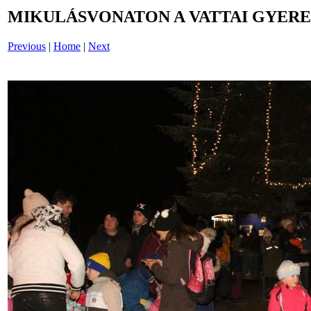
MIKULÁSVONATON A VATTAI GYERE
Previous
|
Home
|
Next