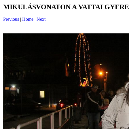
MIKULÁSVONATON A VATTAI GYERE
Previous
|
Home
|
Next