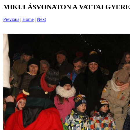
MIKULÁSVONATON A VATTAI GYERE
Previous
|
Home
|
Next