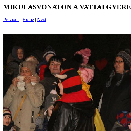
MIKULÁSVONATON A VATTAI GYERE
Previous
|
Home
|
Next