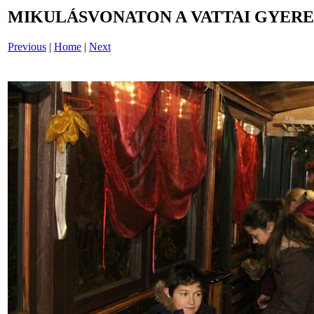
MIKULÁSVONATON A VATTAI GYERE
Previous
|
Home
|
Next