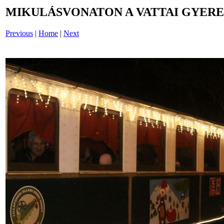
MIKULÁSVONATON A VATTAI GYERE
Previous
|
Home
|
Next