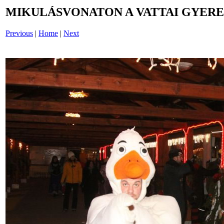
MIKULÁSVONATON A VATTAI GYERE
Previous
|
Home
|
Next