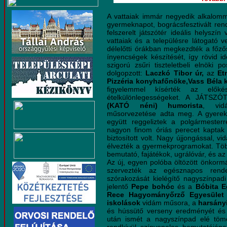
A vattaiak immár negyedik alkalomm
gyermeknapot, bográcsfesztivált ren
felszerelt játszótér ideális helysz
vattaiak és a településre látogató 
délelőtti órákban megkezdték a főz
ínyencségek készítését, így rövid id
szigorú zsűri tiszteletbeli elnöki p
dolgopzott:
Laczkó Tibor
úr,
az
Et
Pizzéria konyhafőnöke,Vass Béla k
figyelemmel kísérték az elők
ételkülönlegességeket. A JÁTSZÓ
(KATÓ néni)
humorista
, vid
műsorvezetése adta meg. A gyere
együtt reggeliztek a polgármester
nagyon finom óriás perecet kaptak ü
biztosított volt. Nagy újjongással, v
élvezték a gyermekprogramokat. Több
bemutató, fajátékok, ugrálóvár, és az 
Az új, egyen polóba öltözött önkorm
szervezték az egésznapos rende
szórakozását kielégítő nagyszínpa
jelentő
Pepe bohóc
és a
Bóbita E
Rece Hagyományőrző Egyesület
iskolások
vidám műsora, a
harsány
és hússütő verseny eredményét és 
után ismét a nagyszínpad elé tö