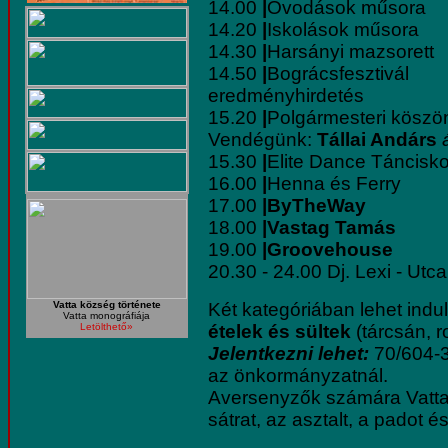
14.00
|
Óvodások műsora
14.20
|
Iskolások műsora
14.30
|
Harsányi mazsorett
14.50
|
Bográcsfesztivál
eredményhirdetés
15.20
|
Polgármesteri köszön
Vendégünk:
Tállai Andárs
15.30
|
Elite Dance Táncisk
16.00
|
Henna és Ferry
17.00
|ByTheWay
18.00
|Vastag Tamás
19.00
|Groovehouse
20.30 - 24.00 Dj. Lexi - Utc
Vatta község története
Két kategóriában lehet indu
Vatta monográfiája
Letölthető»
ételek és sültek
(tárcsán, r
Jelentkezni lehet:
70/604-3
az önkormányzatnál.
Aversenyzők számára Vatta
sátrat, az asztalt, a padot és