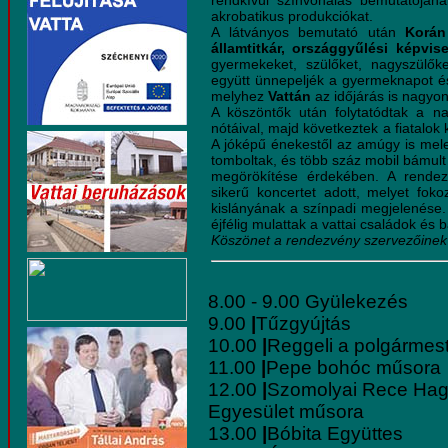
rendkívül színvonalas bemutatójána
akrobatikus produkciókat.
A látványos bemutató után
Korán
államtitkár, országgyűlési képvise
gyermekeket, szülőket, nagyszülőke
együtt ünnepeljék a gyermeknapot és
melyhez
Vattán
az időjárás is nagyon
A köszöntők után folytatódtak a 
nótáival, majd következtek a fiatalok
A jóképű énekestől az amúgy is meleg
tomboltak, és több száz mobil bámul
megörökítése érdekében. A rende
sikerű koncertet adott, melyet fo
kislányának a színpadi megjelenése.
éjfélig mulattak a vattai családok és b
Köszönet a rendezvény szervezőinek
8.00 - 9.00 Gyülekezés
9.00
|
Tűzgyújtás
10.00
|
Reggeli a polgármest
11.00
|
Pepe bohóc műsora
12.00
|
Szomolyai Rece Ha
Egyesület műsora
13.00
|
Bóbita Együttes