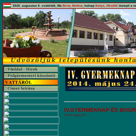
2026. augusztus 6. csütörtök, Ma
Berta, Bettina
, holnap
Ibolya, Afrodité
ünnepli a n
IV.GYERMEKNAP ÉS BOG
2014. május 25.