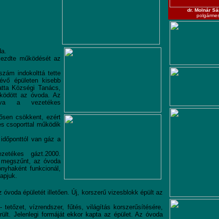
dr. Molnár S
polgármes
da.
kezdte működését az
zám indokolttá tette
évő épületen kisebb
Vatta Községi Tanács,
űködött az óvoda. Az
lva a vezetékes
ősen csökkent, ezért
es csoporttal működik
z időponttól van gáz a
etékes gázt.2000.
 megszűnt, az óvoda
onyhaként funkcionál,
apjuk.
 óvoda épületét illetően. Új, korszerű vizesblokk épült az
- tetőzet, vízrendszer, fűtés, világítás korszerűsítésére,
erült. Jelenlegi formáját ekkor kapta az épület. Az óvoda