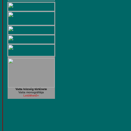
Vatta község története
Vatta monográfiája
Letölthető»