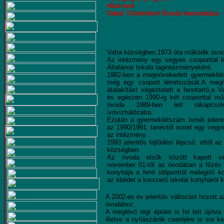
Házirend
Vattai Tündérkert Óvoda bemutatása
Vatta községben 1973 óta működik óvo
Az intézmény egy vegyes csoporttal 
Általános Iskola tagintézményeként.
1982-ben a megnövekedett gyermekléts
még egy csoport létrehozását.
A megl
átalakítást végeztetett a fenntartó,a 
és egészen 1990-ig két csoporttal m
óvoda 1989-ben lett rákapcso
ivóvízhálózatra.
Ezután a gyermeklétszám ismét jelent
az 1990/1991. tanévtől ismét egy vegy
az intézmény.
1993 jelentős fejlődési lépcső, ettől a
községben.
Az óvoda elsők között kapott vez
november 01-től az óvodában a főzés
konyhája a fenti időponttól melegítő k
az ebédet a korszerű iskolai konyháról k
A 2002-es év jelentős változást hozott az
óvodához.
A meglévő régi épület is fel lett újítva 
illetve a nyílászárók cseréjére is sor k