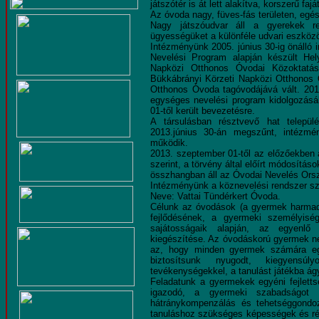
játszótér is át lett alakítva, korszerű faj
Az óvoda nagy, füves-fás területen, egé
Nagy játszóudvar áll a gyerekek ren
ügyességüket a különféle udvari eszközö
Intézményünk 2005. június 30-ig önáll
Nevelési Program alapján készült Hely
Napközi Otthonos Óvodai Közoktatási
Bükkábrányi Körzeti Napközi Otthonos
Otthonos Óvoda tagóvodájává vált. 2010.
egységes nevelési program kidolgozásá
01-től került bevezetésre.
A társulásban résztvevő hat telepü
2013.június 30-án megszűnt, intézmén
működik.
2013. szeptember 01-től az előzőekben
szerint, a törvény által előírt módosít
összhangban áll az Óvodai Nevelés Ors
Intézményünk a köznevelési rendszer sz
Neve: Vattai Tündérkert Óvoda.
Célunk az óvodások (a gyermek harmadik
fejlődésének, a gyermeki személyiség
sajátosságaik alapján, az egyenlő 
kiegészítése. Az óvodáskorú gyermek ne
az, hogy minden gyermek számára egy
biztosítsunk nyugodt, kiegyensúl
tevékenységekkel, a tanulást játékba ág
Feladatunk a gyermekek egyéni fejletts
igazodó, a gyermeki szabadságot tisz
hátránykompenzálás és tehetséggondoz
tanuláshoz szükséges képességek és ré