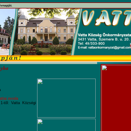
évnapját.
nyha
a
attai.ovoda
1-től: Vatta Községi