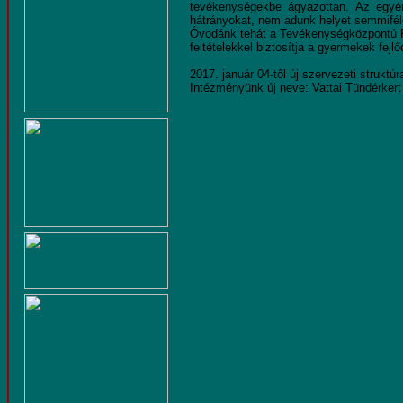
tevékenységekbe ágyazottan. Az egyé
hátrányokat, nem adunk helyet semmiféle
Óvodánk tehát a Tevékenységközpontú P
feltételekkel biztosítja a gyermekek fejlő
2017. január 04-től új szervezeti struktúr
Intézményünk új neve: Vattai Tündérker