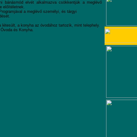
ni bánásmód elvét alkalmazva csökkentjük a meglévő
 előítéletnek.
rogramjával a meglévő személyi, és tárgyi
dését.
a létesült, a konyha az óvodához tartozik, mint telephely.
t Óvoda és Konyha.