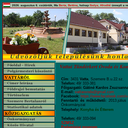
2026. augusztus 6. csütörtök, Ma
Berta, Bettina
, holnap
Ibolya, Afrodité
ünnepli a n
Vattai Tündérkert Óvoda és Ko
Cím
: 3431
Vatta
, Szemere B.u.22.sz.
Telefon:
49/ 333-381
Főigazgató: Gátiné Kardos Zsuzsann
E-mail:
vattaovoda@gmail.com
Facebook:
https://www.facebook.com/v
Fenntartó és működtető:
2013.július 
Önkormányzat
Telephely:
Konyha és Étterem
Telefon:
49/ 333-094
SZMSZ
Pedagógiai program