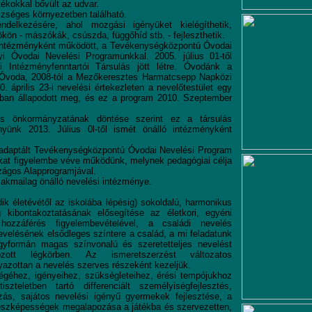
átékokkal bővült az udvar.
szséges környezetben található.
delkezésére, ahol mozgási igényüket kielégíthetik,
kön - mászókák, csúszda, függőhíd stb. - fejleszthetik.
ó intézményként működött, a Tevékenységközpontú Óvodai
i Óvodai Nevelési Programunkkal. 2005. július 01-től
 Intézményfenntartói Társulás jött létre. Óvodánk a
 Óvoda, 2008-tól a Mezőkeresztes Harmatcsepp Napközi
 április 23-i nevelési értekezleten a nevelőtestület egy
ban állapodott meg, és ez a program 2010. Szeptember
lés önkormányzatának döntése szerint ez a társulás
yünk 2013. Július 0l-től ismét önálló intézményként
 adaptált Tevékenységközpontú Óvodai Nevelési Program
ásokat figyelembe véve működünk, melynek pedagógiai célja
zágos Alapprogramjával.
akmailag önálló nevelési intézménye.
 életévétől az iskolába lépésig) sokoldalú, harmonikus
 kibontakoztatásának elősegítése az életkori, egyéni
hozzáférés figyelembevételével, a családi nevelés
velésének elsődleges színtere a család, a mi feladatunk
formán magas színvonalú és szeretetteljes nevelést
yozott légkörben. Az ismeretszerzést változatos
yazottan a nevelés szerves részeként kezeljük.
égéhez, igényeihez, szükségleteihez, érési tempójukhoz
teletben tartó differenciált személyiségfejlesztés,
ás, sajátos nevelési igényű gyermekek fejlesztése, a
szképességek megalapozása a játékba és szervezetten,