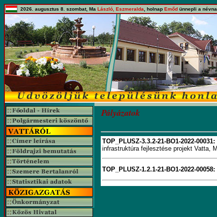
2026. augusztus 8. szombat, Ma
László, Eszmeralda
, holnap
Emőd
ünnepli a névna
Pályázatok
TOP_PLUSZ-3.3.2-21-BO1-2022-00031:
infrastruktúra fejlesztése projekt Vatt
TOP_PLUSZ-1.2.1-21-BO1-2022-00058: