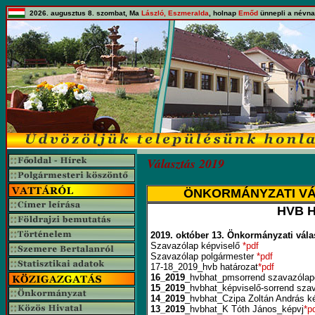
2026. augusztus 8. szombat, Ma
László, Eszmeralda
, holnap
Emőd
ünnepli a névna
Választás 2019
ÖNKORMÁNYZATI VÁL
HVB 
2019. október 13. Önkormányzati vál
Szavazólap képviselő
*pdf
Szavazólap polgármester
*pdf
17-18_2019_hvb határozat
*pdf
16_2019
_hvbhat_pmsorrend szavazólap
15_2019
_hvbhat_képviselő-sorrend sza
14_2019
_hvbhat_Czipa Zoltán András k
13_2019
_hvbhat_K Tóth János_képvj
*p