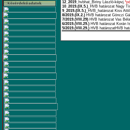
12_2019_
hvbhat_Biriny László-képvj.
*pd
10_2019.(IX.5.)
_HVB határozat Nagy Tím
9_2019.(IX.5.)
_HVB_határozat Kiss Attil
8/2019.(IX.2.)
HVB határozat Gönczi G
7/2019.(VIII.29)
HVB határozat Vas Béla 
6/2019.(VIII.29.)
HVB határozat Korán Ist
5/2019.(VIII.29.)
HVB határozatHVB határo