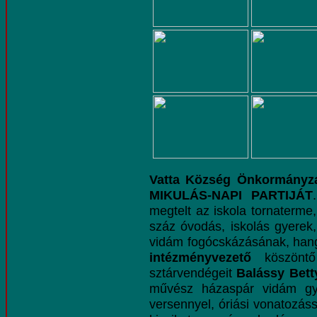
Vatta Község Önkormányza
MIKULÁS-NAPI PARTIJÁT
megtelt az iskola tornaterme
száz óvodás, iskolás gyerek,
vidám fogócskázásának, han
intézményvezető
köszönt
sztárvendégeit
Balássy Betty
művész házaspár vidám gye
versennyel, óriási vonatozáss