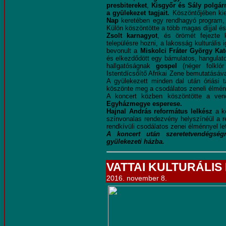
presbitereket
,
Kisgyőr és Sály polgárm
a gyülekezet tagjait.
Köszöntőjében kie
Nap
keretében egy rendhagyó program
Külön köszöntötte a több magas díjjal és
Zsolt
karnagyot
, és örömét fejezte 
településre hozni, a lakosság kulturáli
bevonult a
Miskolci Fráter György K
és elkezdődött egy bámulatos, hangulato
hallgatóságnak
gospel
(néger folkló
Istentdícsőítő Afrikai Zene bemutatásáv
A gyülekezett minden dal után óriási 
köszönte meg a csodálatos zeneli élmé
A koncert közben köszöntötte a ve
Egyházmegye esperese.
Hajnal András református lelkész
a ko
színvonalas rendezvény helyszínéül a r
rendkívüli csodálatos zenei élménnyel l
A koncert után szeretetvendégségr
gyülekezeti házba.
VATTAI KULTURÁLIS
2016. november 8.