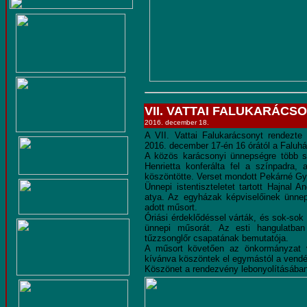
VII. VATTAI FALUKARÁCS
2016. december 18.
A VII. Vattai Falukarácsonyt rendezt
2016. december 17-én 16 órától a Faluház
A közös karácsonyi ünnepségre több sz
Henrietta konferálta fel a színpadra, 
köszöntötte. Verset mondott Pekárné Gyö
Ünnepi istentiszteletet tartott Hajnal A
atya. Az egyházak képviselőinek ünne
adott műsort.
Óriási érdeklődéssel várták, és sok-sok
ünnepi műsorát. Az esti hangulatban
tűzzsonglőr csapatának bemutatója.
A műsort követően az önkormányzat v
kívánva köszöntek el egymástól a vend
Köszönet a rendezvény lebonyolításában