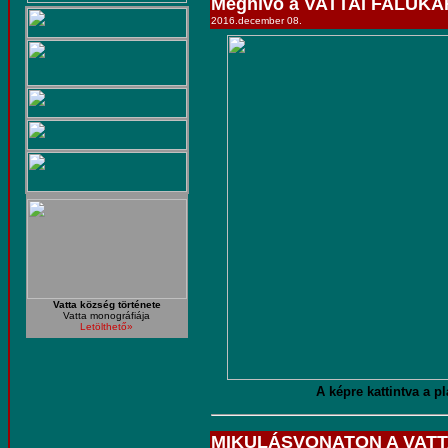
Meghívó a VATTAI FALU
2016.december 08.
Vatta község története
Vatta monográfiája
Letölthető»
A képre kattintva a pl
MIKULÁSVONATON A VAT