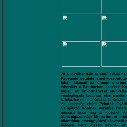
2016. október 8-án az elmúlt évek 
Képviselő testülete
ismét köszöntött
feletti lakosait az ünnepi díszb
érkezőket a
Faluházban
ajtajában
Ko
tagjai,
az
önkormányzat munkatár
vendégfogadó koccintás után minden
színházteremben a
Kovács és Kovács
Az ünnepség elején
Pekárné Győrf
Színjátszó Körének vezetője
köszönt
műsorral lepte meg az időseket. A
Nemzetgazdasági Minisztérium minis
államtitkár, országgyűlési képviselő
mondott Vatta község lakóinak az 