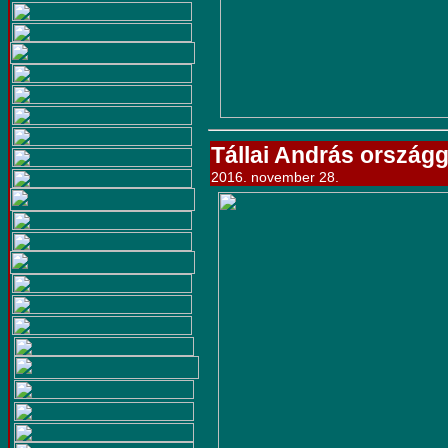
Tállai András országg
2016. november 28.