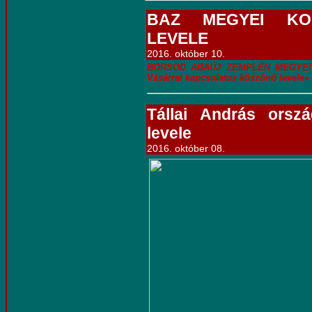
BAZ MEGYEI KO
LEVELE
2016. október 10.
BORSOD ABAÚJ ZEMPLÉN MEGYEI KOR
Vásárral kapcsolatos köszönő levele»
Tállai András orsz
levele
2016. október 08.