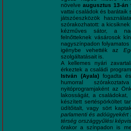
növelve
augusztus 13-án
vattai családok és barátai
játszóeszközök használat
szórakozhatott: a kicsiknek 
kézműves sátor, a na
felnőtteknek vásárosok kí
nagyszínpadon folyamatos vo
igénybe vehették az
Eg
szolgáltatásait is.
A kellemes nyári zavart
érkeztek a családi progra
István (Ayala)
fogadta és
humorral szórakozta
nyitóprogramjaként az Ö
lakosságát, a családokat,
készített sertéspörköltet t
üdítőitalt, vagy sört kap
parlamenti és adóügyekért fe
térség országgyűlési képvis
órakor a színpadon is me