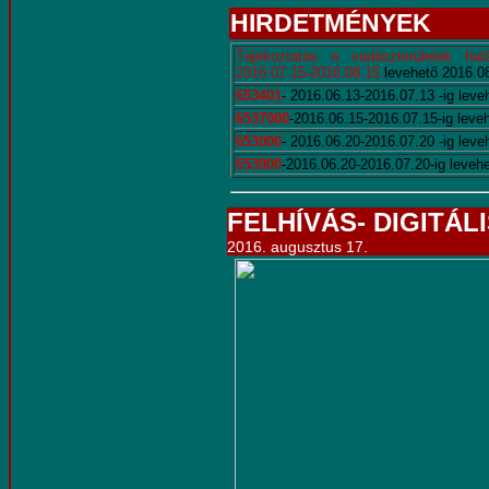
HIRDETMÉNY
EK
Tájékoztatás a vadászterületek hatá
2016.07.15-2016.08.15
levehető 2016.0
653401
- 2016.06.13-2016.07.13 -ig leve
6537000
-2016.06.15-2016.07.15-ig leve
653000
- 2016.06.20-2016.07.20 -ig leve
653900
-2016.06.20-2016.07.20-ig leveh
FELHÍVÁS- DIGITÁL
2016. augusztus 17.