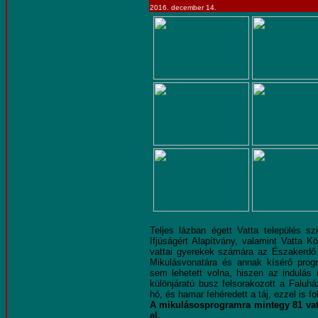
2016. december 14.
Teljes lázban égett Vatta település s
Ifjúságért Alapítvány, valamint Vatta 
vattai gyerekek számára az Északerdő Zr
Mikulásvonatára és annak kísérő progr
sem lehetett volna, hiszen az indulás
különjáratú busz felsorakozott a Faluh
hó, és hamar fehéredett a táj, ezzel is f
A mikulásosprogramra mintegy 81 vatta
el.