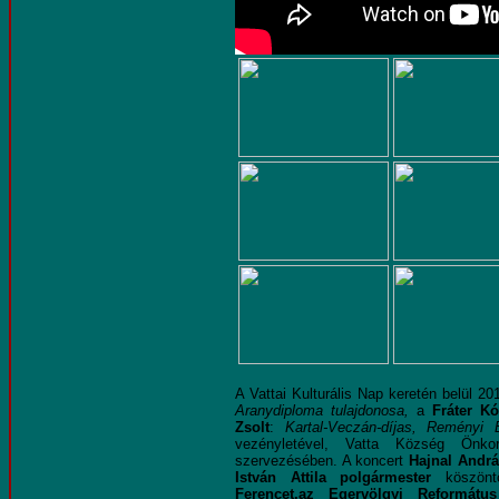
A Vattai Kulturális Nap keretén belül 2
Aranydiploma tulajdonosa,
a
Fráter Kó
Zsolt
:
Kartal-Veczán-díjas, Reményi
vezényletével, Vatta Község Önk
szervezésében. A koncert
Hajnal Andrá
István Attila polgármester
köszöntö
Ferencet,az Egervölgyi Reformátu