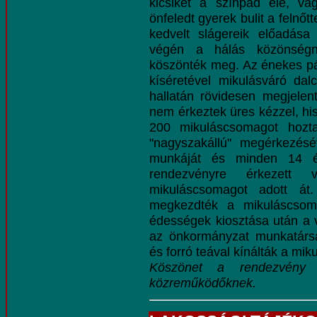
kicsiket a színpad elé, va
önfeledt gyerek bulit a felnőt
kedvelt slágereik előadása
végén a hálás közönségne
köszönték meg. Az énekes p
kíséretével mikulásváró dal
hallatán rövidesen megjelen
nem érkeztek üres kézzel, hi
200 mikuláscsomagot hozt
"nagyszakállú" megérkezés
munkáját és minden 14 év
rendezvényre érkezett 
mikuláscsomagot adott át
megkezdték a mikuláscsoma
édességek kiosztása után a 
az önkormányzat munkatársa
és forró teával kínálták a mik
Köszönet a rendezvény s
közreműködőknek.