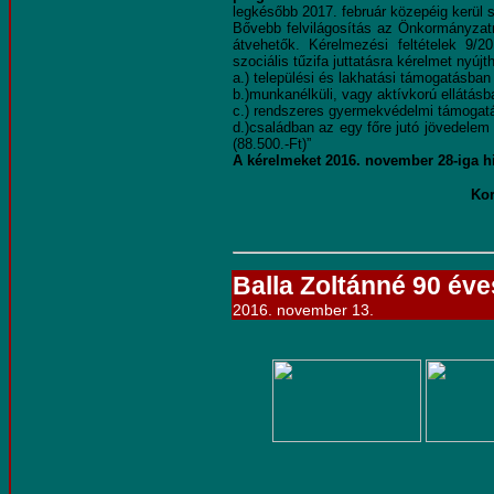
legkésőbb 2017. február közepéig kerül s
Bővebb felvilágosítás az Önkormányzat
átvehetők. Kérelmezési feltételek 9/20
szociális tűzifa juttatásra kérelmet nyújth
a.) települési és lakhatási támogatásban
b.)munkanélküli, vagy aktívkorú ellátás
c.) rendszeres gyermekvédelmi támogat
d.)családban az egy főre jutó jövedele
(88.500.-Ft)”
A kérelmeket 2016. november 28-iga hi
Kor
Balla Zoltánné 90 éve
2016. november 13.