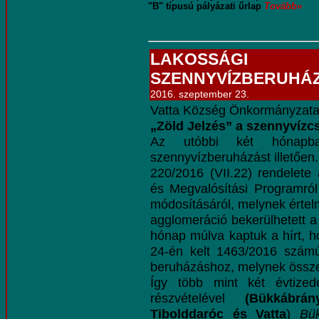
"B" típusú pályázati űrlap
Tovább»
LAKOSSÁG
SZENNYVÍZBERUHÁ
2016. szeptember 23.
Vatta Község Önkormányzata 
„Zöld Jelzés” a szennyvíz
Az utóbbi két hónapb
szennyvízberuházást illetően
220/2016 (VII.22) rendelete 
és Megvalósítási Programról
módosításáról, melynek érte
agglomeráció bekerülhetett a
hónap múlva kaptuk a hírt,
24-én kelt 1463/2016 számú
beruházáshoz, melynek összege
Így több mint két évtized
részvételével
(Bükkábrá
Tibolddaróc és Vatta
)
Bü