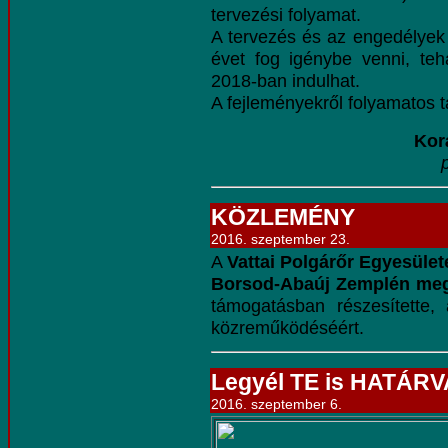
tervezési folyamat.
A tervezés és az engedélyek
évet fog igénybe venni, teh
2018-ban indulhat.
A fejleményekről folyamatos t
Korá
KÖZLEMÉNY
2016. szeptember 23.
A
Vattai Polgárőr Egyesület
Borsod-Abaúj Zemplén meg
támogatásban részesítette,
közreműködéséért.
Legyél TE is HATÁR
2016. szeptember 6.