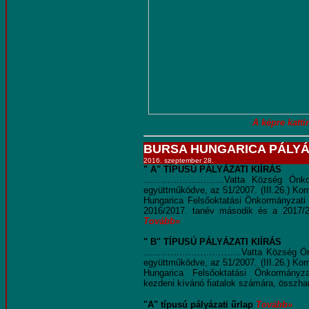
A képre kattin
BURSA HUNGARICA PÁLYÁZ
2016. szeptember 28.
" A" TÍPUSÚ PÁLYÁZATI KIÍRÁS
………………………
Vatta Község Önko
együttműködve, az 51/2007. (III.26.) Kor
Hungarica Felsőoktatási Önkormányzati 
2016/2017. tanév második és a 2017/2
Tovább»
" B" TÍPUSÚ PÁLYÁZATI KIÍRÁS
…………….……………..Vatta Község Önkormá
együttműködve, az 51/2007. (III.26.) Kor
Hungarica Felsőoktatási Önkormányzat
kezdeni kívánó fiatalok számára, összh
"A" típusú pályázati űrlap
Tovább»