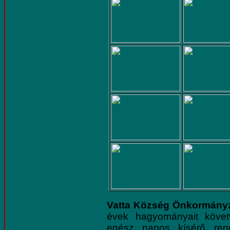
Vatta Község Önkormányz
évek hagyományait követ
egész napos kísérő ren