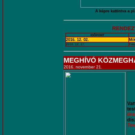
A képre kattintva a pl
RENDEZ
IDŐPONT
2016. 12. 02.
Mi
2016. 12. 17.
Fal
MEGHÍVÓ KÖZMEGH
2016. november 21.
Va
tes
ór
dís
Tov