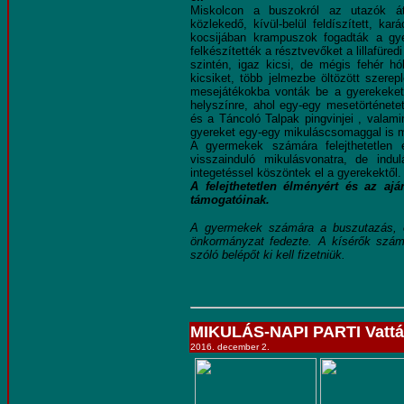
Miskolcon a buszokról az utazók áts
közlekedő, kívül-belül feldíszített, ka
kocsijában krampuszok fogadták a gye
felkészítették a résztvevőket a lillafüred
szintén, igaz kicsi, de mégis fehér hó
kicsiket, több jelmezbe öltözött szere
mesejátékokba vonták be a gyerekeke
helyszínre, ahol egy-egy mesetörténete
és a Táncoló Talpak pingvinjei , valam
gyereket egy-egy mikuláscsomaggal is 
A gyermekek számára felejthetetlen 
visszainduló mikulásvonatra, de ind
integetéssel köszöntek el a gyerekektől.
A felejthetetlen élményért és az aj
támogatóinak.
A gyermekek számára a buszutazás, é
önkormányzat fedezte. A kísérők szám
szóló belépőt ki kell fizetniük.
MIKULÁS-NAPI PARTI Vatt
2016. december 2.