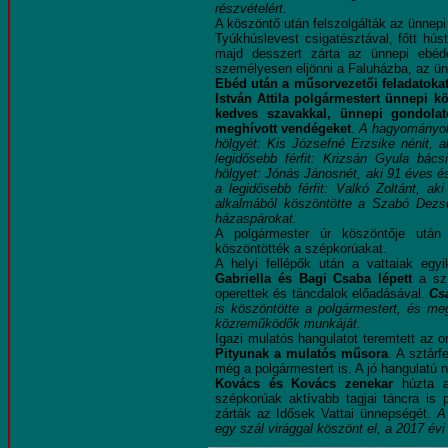
részvételért.
A köszöntő után felszolgálták az ünnepi
Tyúkhúslevest csigatésztával, főtt húst,
majd desszert zárta az ünnepi ebéd
személyesen eljönni a Faluházba, az ün
Ebéd után a műsorvezetői feladatokat 
István Attila polgármestert ünnepi k
kedves szavakkal, ünnepi gondolat
meghívott vendégeket
.
A hagyományokh
hölgyét: Kis Józsefné Erzsike nénit, a
legidősebb férfit: Krizsán Gyula bác
hölgyet: Jónás Jánosnét, aki 91 éves és
a legidősebb férfit: Valkó Zoltánt, a
alkalmából köszöntötte a Szabó Dez
házaspárokat.
A polgármester úr köszöntője ut
köszöntötték a szépkorúakat.
A helyi fellépők után a vattaiak eg
Gabriella és Bagi Csaba lépett
a szí
operettek és táncdalok előadásával.
Cs
is köszöntötte a polgármestert, és me
közreműködők munkáját.
Igazi mulatós hangulatot teremtett az 
Pityunak a mulatós műsora
. A sztárf
még a polgármestert is. A jó hangulatú
Kovács és Kovács zenekar
húzta a 
szépkorúak aktívabb tagjai táncra is 
zárták az Idősek Vattai ünnepségét.
A
egy szál virággal köszönt el, a 2017 év