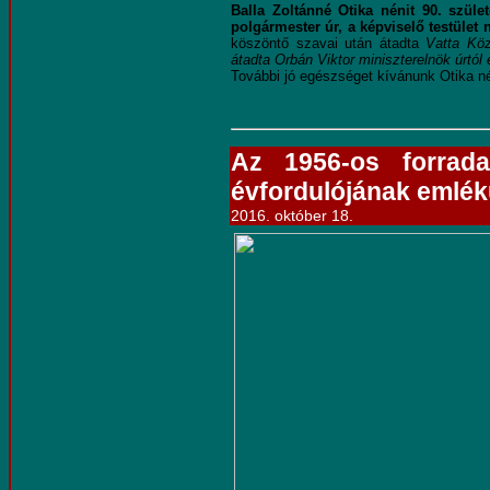
Balla Zoltánné Otika nénit 90. szüle
polgármester úr, a képviselő testület 
köszöntő szavai után átadta
Vatta Kö
átadta Orbán Viktor miniszterelnök úrtól
További jó egészséget kívánunk Otika n
Az 1956-os forrad
évfordulójának emlé
2016. október 18.