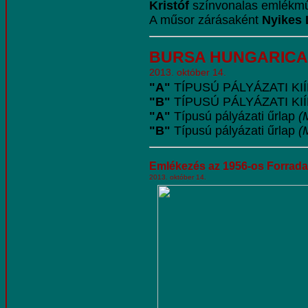
Kristóf
színvonalas emlékműs
A műsor zárásaként
Nyikes 
BURSA HUNGARICA
2013. október 14.
"A"
TÍPUSÚ PÁLYÁZATI KI
"B"
TÍPUSÚ PÁLYÁZATI KI
"A"
Típusú pályázati űrlap
(
"B"
Típusú pályázati űrlap
(
Emlékezés az 1956-os
Forrada
2013. október 14.