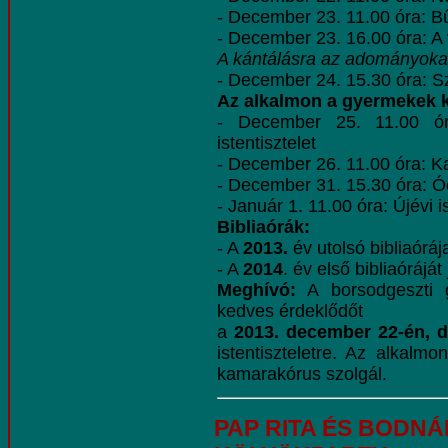
- December 23. 11.00 óra: Bű
- December 23. 16.00 óra: A v
A kántálásra az adományokat 
- December 24. 15.30 óra: Sze
Az alkalmon a gyermekek 
- December 25. 11.00 ór
istentisztelet
- December 26. 11.00 óra: Ka
- December 31. 15.30 óra: Óév
- Január 1. 11.00 óra: Újévi is
Bibliaórák:
- A
2013.
év utolsó bibliaórá
- A
2014
. év első bibliaóráját 
Meghívó:
A borsodgeszti g
kedves érdeklődőt
a
2013. december 22-én, d
istentiszteletre. Az alkalm
kamarakórus szolgál.
PAP RITA ÉS BODNÁ