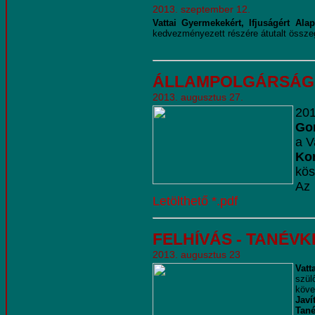
2013. szeptember 12.
Vattai Gyermekekért, Ifjuságért Alap
kedvezményezett részére átutalt össze
ÁLLAMPOLGÁRSÁG
2013. augusztus 27.
201
Go
a V
Kor
kös
Az
Letölthető *.pdf
FELHÍVÁS - TANÉV
2013. augusztus 23
Vatt
szü
köve
Javí
Tané