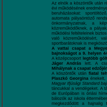
Az elnök a köszöntők után rö
évi működésének eredményeit,
beruházásokat: sportöltöz
automata pályaöntöző rends
önkormányzatnak, a képv
közreműködőknek, a pályaka
működési feltételeinek bizto
való közreműködésért, v
sportbarátoknak is megköszö
A vattai csapat a Megye
bajnokságot a 9. helyen 4
A középcsoport
legtöbb gól
Jáger András
lett. A csa
Mihálynak a csapat edzőjé
A köszöntők után
fiatal t
Plaszkó Georgina
énekelt
Magyar Ifjúsági Standard baj
táncukkal a vendégeket. A
de Európában is óriási hírn
bálozók az iskola éttermében
megkezdődött a hajnalig 