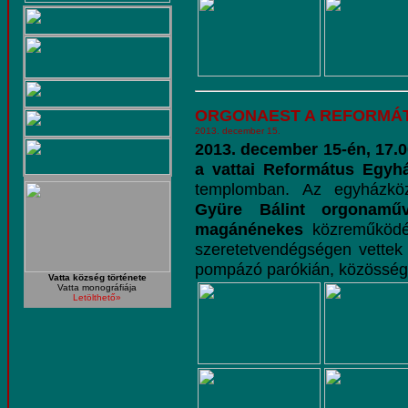
ORGONAEST A REFORMÁ
2013. december 15.
2013. december 15-én, 17.0
a vattai Református Egy
templomban. Az egyházkö
Gyüre Bálint orgonamű
magánénekes
közreműködés
szeretetvendégségen vettek r
pompázó parókián, közösség
Vatta község története
Vatta monográfiája
Letölthető»