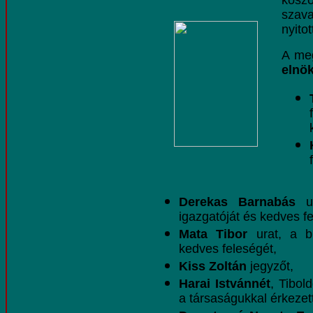
kösz
szav
nyito
A me
elnö
Derekas Barnabás
u
igazgatóját és kedves fe
Mata Tibor
urat, a b
kedves feleségét,
Kiss Zoltán
jegyzőt,
Harai Istvánnét
, Tibol
a társaságukkal érkezett