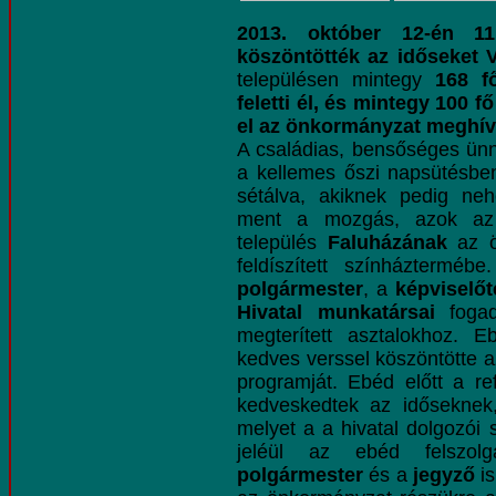
2013. október 12-én 11
köszöntötték az időseket V
településen mintegy
168 f
feletti él, és mintegy 100 f
el az önkormányzat meghív
A családias, bensőséges ün
a kellemes őszi napsütésbe
sétálva, akiknek pedig ne
ment a mozgás, azok az 
település
Faluházának
az ö
feldíszített színháztermé
polgármester
, a
képviselőt
Hivatal munkatársai
fogad
megterített asztalokhoz. 
kedves verssel köszöntötte a
programját. Ebéd előtt a re
kedveskedtek az időseknek
melyet a a hivatal dolgozói sz
jeléül az ebéd felszolg
polgármester
és a
jegyző
is