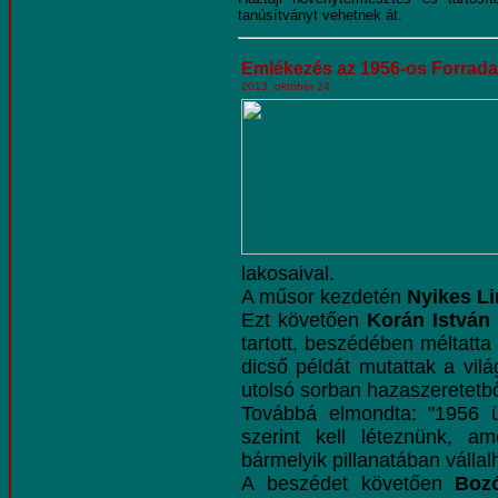
tanúsítványt vehetnek át.
Emlékezés az 1956-os
Forrada
2013. október 24.
lakosaival.
A műsor kezdetén
Nyikes L
Ezt követően
Korán István 
tartott, beszédében méltatta
dicső példát mutattak a vi
utolsó sorban hazaszeretetbő
Továbbá elmondta: "1956 ü
szerint kell léteznünk, a
bármelyik pillanatában vállal
A beszédet követően
Bozó