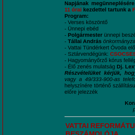
Napjának megünneplésére
11 órai
kezdettel tartunk a
Program:
- Verses köszöntő
- Ünnepi ebéd
-
Polgármester
ünnepi besz
-
Tállai András
önkormányzat
- Vattai Tündérkert Óvoda el
- Sztárvendégünk:
CSOCSE
- Hagyományőrző kórus fellé
- Élő zenés mulatság
Dj. Lex
Részvételüket kérjük, hog
vagy a 49/333-900-as tele
helyszínére történő szállítás
előre jelezzék
Korá
VATTAI REFORMÁT
BESZÁMOLÓJA