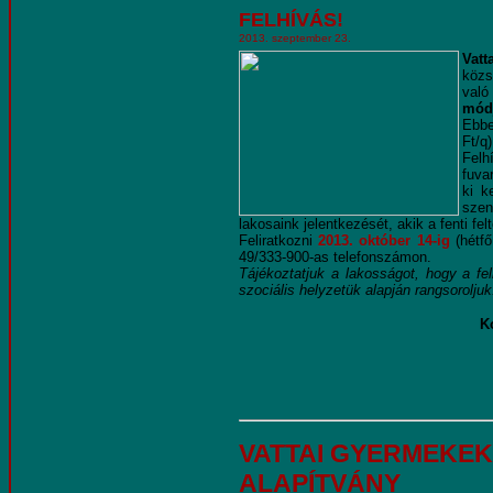
FELHÍVÁS!
2013. szeptember 23.
Vat
közs
val
módj
Ebbe
Ft/q)
Felh
fuva
ki k
szen
lakosaink jelentkezését, akik a fenti fe
Feliratkozni
2013. október 14-ig
(hétfő
49/333-900-as telefonszámon.
Tájékoztatjuk a lakosságot, hogy a feli
szociális helyzetük alapján rangsoroljuk!
Ko
VATTAI GYERMEKEK
ALAPÍTVÁNY