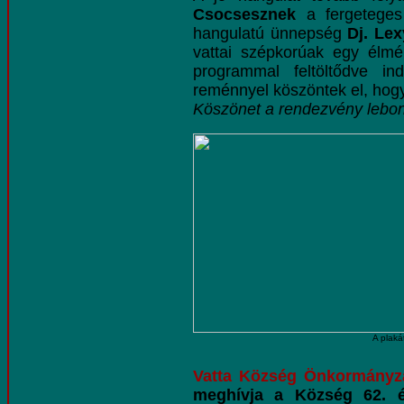
Csocsesznek
a fergeteges 
hangulatú ünnepség
Dj. Lex
vattai szépkorúak egy élm
programmal feltöltődve in
reménnyel köszöntek el, hogy 
Köszönet a rendezvény lebo
A plaká
Vatta Község Önkormányza
meghívja a Község 62. él