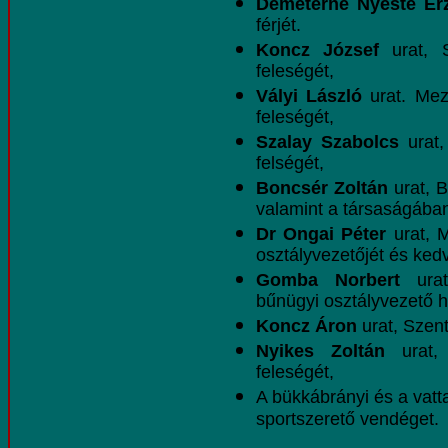
Demeterné Nyeste Er
férjét.
Koncz József
urat, S
feleségét,
Vályi László
urat. Mez
feleségét,
Szalay Szabolcs
urat,
felségét,
Boncsér Zoltán
urat, B
valamint a társaságában 
Dr Ongai Péter
urat, 
osztályvezetőjét és ked
Gomba Norbert
urat
bűnügyi osztályvezető he
Koncz Áron
urat, Szent
Nyikes Zoltán
urat, 
feleségét,
A bükkábrányi és a vatt
sportszerető vendéget.