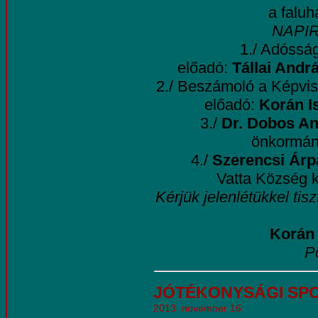
a faluh
NAPI
1./ Adósság
előadó:
Tállai Andr
2./ Beszámoló a Képvise
előadó:
Korán Is
3./
Dr. Dobos A
önkormány
4./
Szerencsi Árp
Vatta Község k
Kérjük jelenlétükkel ti
Korán 
P
JÓTÉKONYSÁGI SP
2013. november 16.