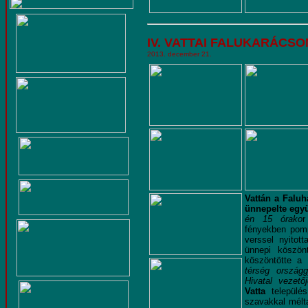
IV. VATTAI FALUKARÁCSON
2013. december 21.
Vattán a Faluh
ünnepelte együ
én 15 órako
r
fényekben po
verssel nyito
ünnepi köszö
köszöntötte a
térség országg
Hivatal vezetőj
Vatta
település
szavakkal mélt