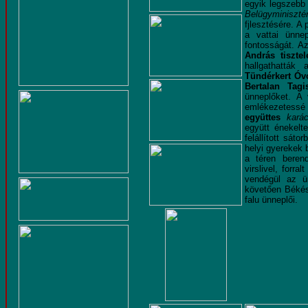
egyik legszebb 
Belügyminisztér
fjlesztésére. A
a vattai ünne
fontosságát. Az
András tisztel
hallgathatták
Tündérkert Óv
Bertalan Tag
ünneplőket.
A
emlékezetessé 
együttes
kará
együtt énekelt
felállított sáto
helyi gyerekek
a téren berend
virslivel, forr
vendégül az ü
követően Békés
falu ünneplői.