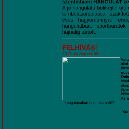
szentistváni HANGULAT ze
A jó hangulatú bulit éjfél u
tombolasorsolással szakíto
éves hagyománnyal rend
hangulatban, sportbarátok
hajnalig tartott.
FELHÍVÁS!
2013. november 08.
Vat
által
bizt
nov
Önk
kére
el
jöve
időb
Az e
támogatásában nem részesült!
Kor