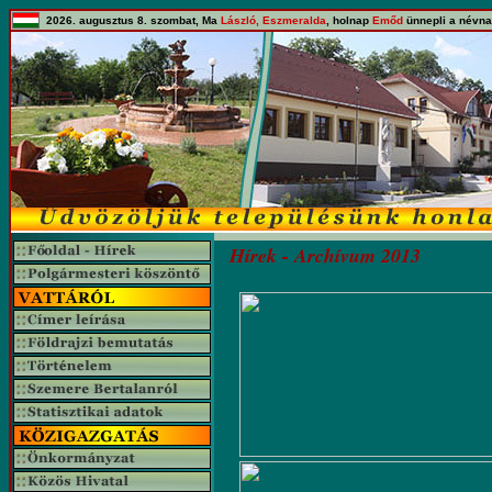
2026. augusztus 8. szombat, Ma
László, Eszmeralda
, holnap
Emőd
ünnepli a névna
Hírek - Archívum 2013