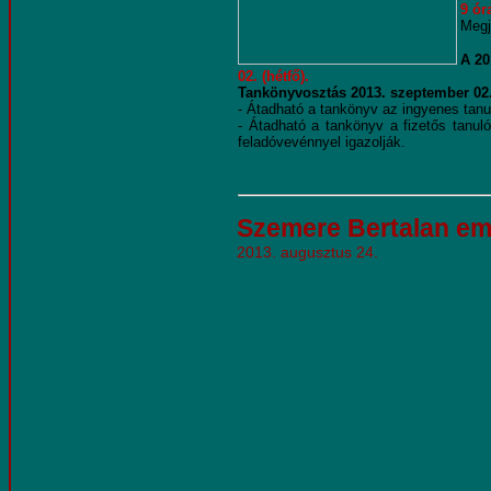
9 ór
Megj
A 20
02. (hétfő).
Tankönyvosztás 2013. szeptember 02. 
- Átadható a tankönyv az ingyenes tanul
- Átadható a tankönyv a fizetős tanul
feladóvevénnyel igazolják.
Szemere Bertalan em
2013. augusztus 24.