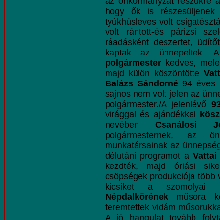
az önkormányzat részükre a 
hogy ők is részesüljenek
tyúkhúsleves volt csigatésztá
volt rántott-és párizsi sz
ráadásként deszertet, üdítő
kaptak az ünnepeltek.
polgármester
kedves, mele
majd külön köszöntötte
Vat
Balázs Sándorné
94 éves
sajnos nem volt jelen az ünn
polgármester./A jelenlévő
9
virággal és ajándékkal
köszö
nevében
Csanálosi 
polgármesternek, az önk
munkatársainak az ünnepségé
délutáni programot a
Vatta
kezdték, majd óriási sike
csöpségek produkciója több
kicsiket a szomolyai
Népdalkörének
műsora
k
teremtettek vidám műsorukkal
A jó hangulat tovább foly