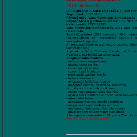
2013. október 02..
DÉL-BORSODI LEADER EGYESÜLET,
3450 Mező
Jogcímkód:
6.352.01.01
Pályázó neve
: Vattai Református Egyházközség
Pályázó MVH regisztrációs száma
: 100878760
Iratazonosító
: 1553488383
Vattai Református Egyházközség, 3431 Vatta, Sze
Beszámoló
Egyházközségünk 2012 november 28-án támogat
Falumegújításra és –fejlesztésre LEADER He
támogatások jogcímre.
A támogatási kérelmet a támogató pozitívan bírált
forintot ítélt meg.
A projekt a Vatta, Szemere Bertalan út 63 s
Közösségi ház felújítását tartalmazza.
A legfontosabb feladatok
- tetőszerkezet megerősítése
- héjazat teljes cseréje
- kémények újraépítése
- csatornázási feladatok
- teljes külső vakolás, festés
- belső átalakítások
- nyílászárók felújítása, festése
- hajópadló építése, csiszolása, lakkozása
- konyha és tornác hidegburkolása
- elektromos rendszer teljes kiépítése
- új vízvezeték rendszer kiépítése, szerelvényezés
- teljes belső festés
- akadálymentes megközelítés kiépítése
- megújuló energia rendszer kiépítése
- térelemek, információs tábla elhelyezése
- udvar rendezése, zöldfelület kialakítása
A támogatási határozatot 2013. június 26-án kap
További részletek letölthetők»