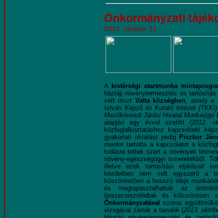
Önkormányzati tájék
2013. október 31.
A
kistérségi startmunka mintaprogr
háztáji növénytermesztés és tartósítás 
vett részt
Vatta községben
, amely a 
István Képző és Kutató Intézet (TKKI)
Mezőkövesdi Járási Hivatal Munkaügyi 
alapján egy évvel ezelőtt (2012. 
közfoglalkoztatáshoz kapcsolódó képz
gyakorlati oktatást pedig
Piszkor Ján
mentor
tartotta a kapcsolatot a közfog
tudásra tettek szert a növények terme
növény-egészségügyi ismeretekből. Több
illetve ezek tartósítási eljárásait
kezdetben nem volt egyszerű a tan
köszönhetően a hosszú ideje munkanél
és megtapasztalhatták az örömt
összecsiszolódtak és kölcsönösen 
Önkormányzatával
szoros együttműköd
vizsgával zárták a tanulók (
2013. októb
Háztáji növénytermesztés és tartósí