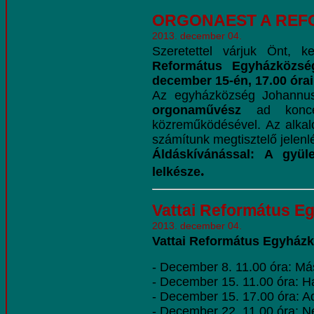
ORGONAEST A RE
2013. december 04.
Szeretettel várjuk Önt, 
Református Egyházközs
december 15-én, 17.00 órai
Az egyházközség Johannu
orgonaművész
ad konce
közreműködésével. Az alkal
számítunk megtisztelő jelenl
Áldáskívánással: A gyül
.
lelkésze
Vattai Református E
2013. december 04.
Vattai Református Egyházk
- December 8. 11.00 óra: Má
- December 15. 11.00 óra: H
- December 15. 17.00 óra: A
- December 22. 11.00 óra: N