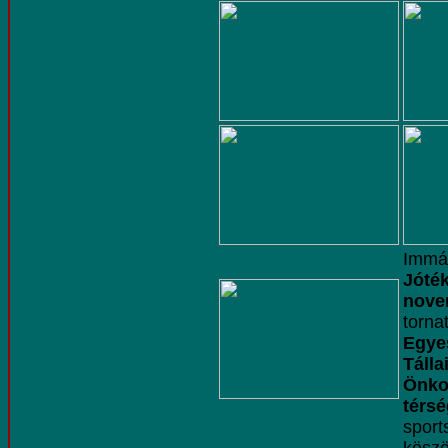
Im
Jóté
nov
torn
Egye
Táll
Önkor
térs
spor